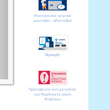
Ηλεκτρονικά ιατρικά
ραντεβού - eΡαντεβού
MyHealth
Πρόληψη και αντιμετώπιση
των Καρδιαγγειακών
Κινδύνων