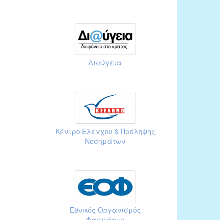
Διαύγεια
Κέντρο Ελέγχου & Πρόληψης
Νοσημάτων
Εθνικός Οργανισμός
Φαρμάκων