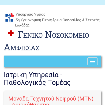
Υπουργείο Υγείας
5η Υγειονομική Περιφέρεια Θεσσαλίας & Στερεάς
Ελλάδας
Γενικο Νοσοκομειο
Αμφισσας
Toggle
navigati
Ιατρική Υπηρεσία -
Παθολογικός Τομέας
Μoνάδα Τεχνητού Νεφρού (ΜΤΝ)
- Αιμοκάθαρσης