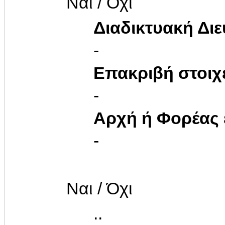
Ναι / Όχι
Διαδικτυακή Δι
-
Επακριβή στοιχ
-
Αρχή ή Φορέας
-
Ναι / Όχι
..