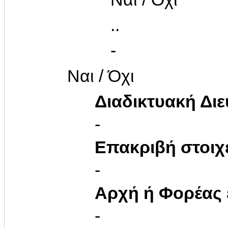
..
-
Ναι / Όχι
Διαδικτυακή Δι
-
Επακριβή στοιχ
-
Αρχή ή Φορέας
-