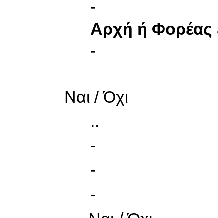
-
Αρχή ή Φορέας
-
Ναι / Όχι
..
-
-
-