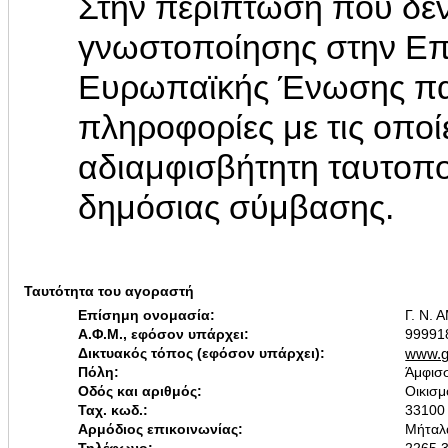
Στην περίπτωση που δεν
γνωστοποίησης στην Επ
Ευρωπαϊκής Ένωσης παρ
πληροφορίες με τις οποί
αδιαμφισβήτητη ταυτοπο
δημόσιας σύμβασης.
Ταυτότητα του αγοραστή
Επίσημη ονομασία:
Γ. Ν.
Α.Φ.Μ., εφόσον υπάρχει:
99991
Δικτυακός τόπος (εφόσον υπάρχει):
www.g
Πόλη:
Άμφισ
Οδός και αριθμός:
Οικισ
Ταχ. κωδ.:
33100
Αρμόδιος επικοινωνίας:
Μήταλ