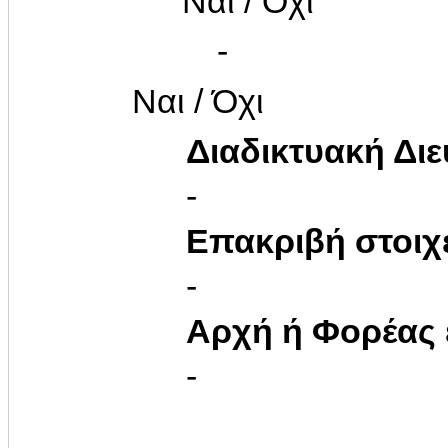
Ναι / Όχι
-
Ναι / Όχι
Διαδικτυακή Δι
-
Επακριβή στοιχ
-
Αρχή ή Φορέας
-