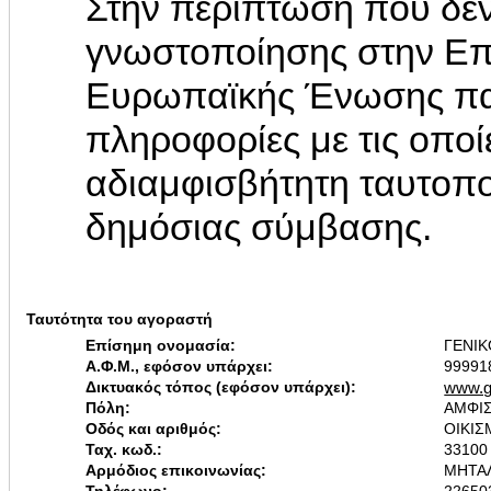
Στην περίπτωση που δεν
γνωστοποίησης στην Επ
Ευρωπαϊκής Ένωσης παρ
πληροφορίες με τις οποί
αδιαμφισβήτητη ταυτοπο
δημόσιας σύμβασης.
Ταυτότητα του αγοραστή
Επίσημη ονομασία:
ΓΕΝΙ
Α.Φ.Μ., εφόσον υπάρχει:
99991
Δικτυακός τόπος (εφόσον υπάρχει):
www.g
Πόλη:
ΑΜΦΙ
Οδός και αριθμός:
ΟΙΚΙ
Ταχ. κωδ.:
33100
Αρμόδιος επικοινωνίας:
ΜΗΤΑ