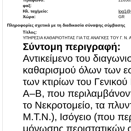
Τηλέφωνο:
22650
φαξ:
Ηλ. ταχ/μείο:
log1@
Χώρα:
GR
Πληροφορίες σχετικά με τη διαδικασία σύναψης σύμβασης
Τίτλος:
ΥΠΗΡΕΣΙΑ ΚΑΘΑΡΙΟΤΗΤΑΣ ΓΙΑ ΤΙΣ ΑΝΑΓΚΕΣ ΤΟΥ Γ. Ν. Α
Σύντομη περιγραφή:
Αντικείμενο του διαγωνι
καθαρισμού όλων των ε
των κτιρίων του Γενικο
Α–Β, που περιλαμβάνοντ
το Νεκροτομείο, τα πλυν
Μ.Τ.Ν.), Ισόγειο (που π
μόνωσης περιστατικών cov