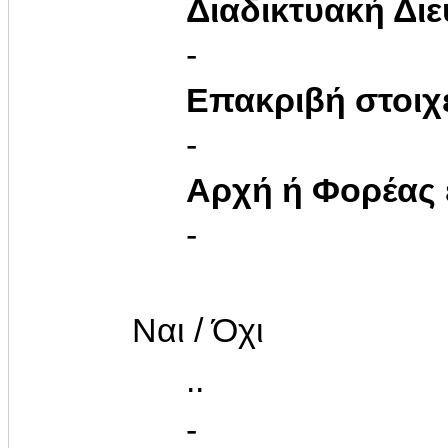
Διαδικτυακή Δι
-
Επακριβή στοιχ
-
Αρχή ή Φορέας
-
Ναι / Όχι
..
-