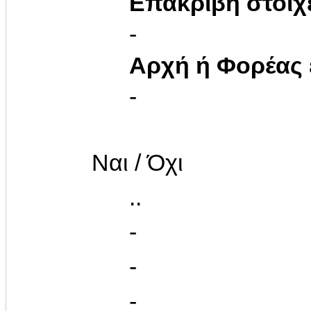
Επακριβή στοιχ
-
Αρχή ή Φορέας
-
Ναι / Όχι
..
-
-
-