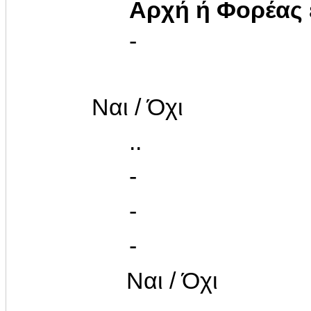
Αρχή ή Φορέας
-
Ναι / Όχι
..
-
-
-
Ναι / Όχι